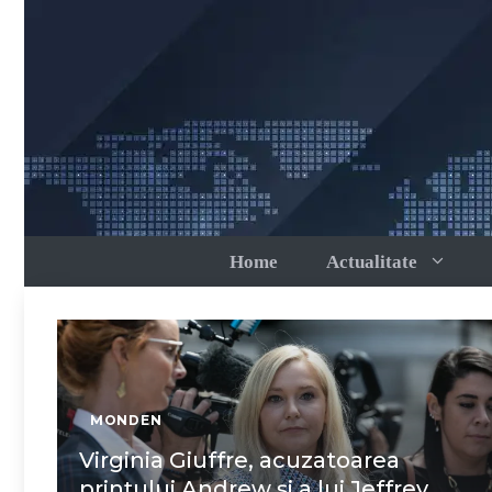
Sari
la
conținut
Home
Actualitate
MONDEN
Virginia Giuffre, acuzatoarea
prințului Andrew și a lui Jeffrey