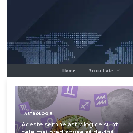
Sari
la
conținut
Home
Actualitate
ASTROLOGIE
Aceste semne astrologice sunt
cele mai predispuse să devină