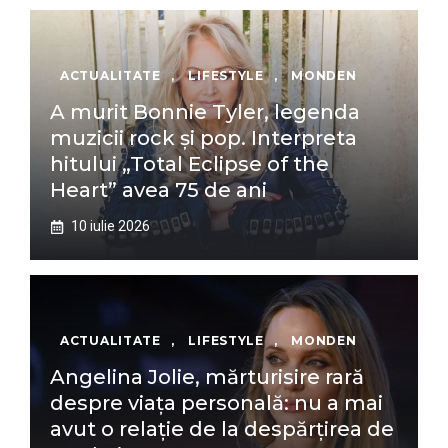
ACTUALITATE
,
LIFESTYLE
,
MONDEN
A murit Bonnie Tyler, legenda
muzicii rock și pop. Interpreta
hitului „Total Eclipse of the
Heart” avea 75 de ani
10 iulie 2026
ACTUALITATE
,
LIFESTYLE
,
MONDEN
Angelina Jolie, mărturisire rară
despre viața personală: nu a mai
avut o relație de la despărțirea de