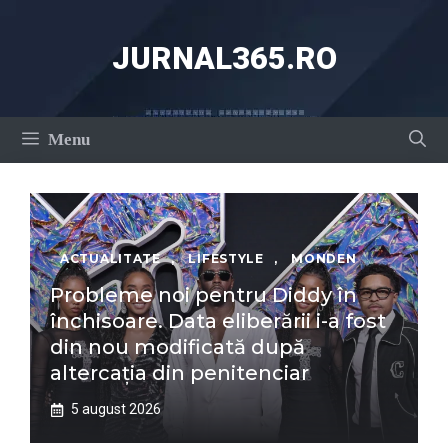
Sari
la
JURNAL365.RO
conținut
Menu
ACTUALITATE
,
LIFESTYLE
,
MONDEN
Probleme noi pentru Diddy în
închisoare. Data eliberării i-a fost
din nou modificată după
altercația din penitenciar
5 august 2026