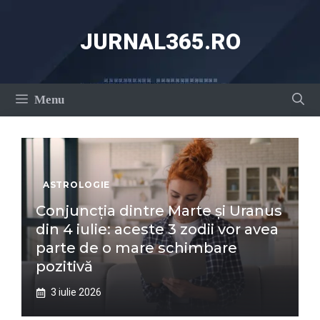
Sari
la
JURNAL365.RO
conținut
Menu
ASTROLOGIE
Conjuncția dintre Marte și Uranus
din 4 iulie: aceste 3 zodii vor avea
parte de o mare schimbare
pozitivă
3 iulie 2026