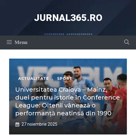
Sari
la
JURNAL365.RO
conținut
Menu
ACTUALITATE
,
SPORT
Universitatea Craiova – Mainz,
duel pentru istorie în Conference
League: Oltenii vânează o
performanță neatinsă din 1990
27 noiembrie 2025