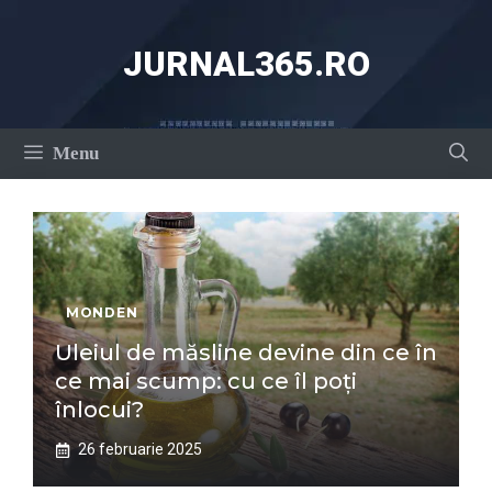
Sari
la
JURNAL365.RO
conținut
Menu
MONDEN
Uleiul de măsline devine din ce în
ce mai scump: cu ce îl poți
înlocui?
26 februarie 2025