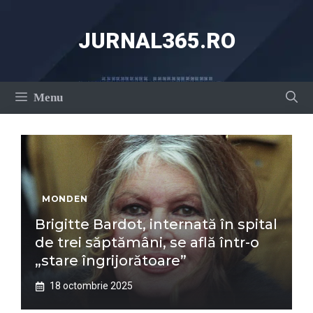
Sari
la
JURNAL365.RO
conținut
Menu
MONDEN
Brigitte Bardot, internată în spital
de trei săptămâni, se află într-o
„stare îngrijorătoare”
18 octombrie 2025