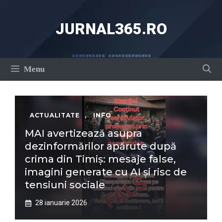
Sari
la
JURNAL365.RO
conținut
Menu
ACTUALITATE
,
INFO
MAI avertizează asupra
dezinformărilor apărute după
crima din Timiș: mesaje false,
imagini generate cu AI și risc de
tensiuni sociale
28 ianuarie 2026