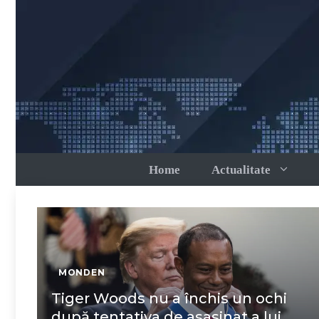
Sari
la
conținut
Home
Actualitate
MONDEN
Tiger Woods nu a închis un ochi
după tentativa de asasinat a lui