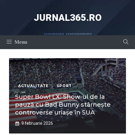
Sari
la
JURNAL365.RO
conținut
Menu
ACTUALITATE
,
SPORT
Super Bowl LX: Show-ul de la
pauză cu Bad Bunny stârnește
controverse uriașe în SUA
9 februarie 2026