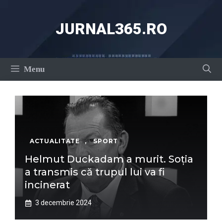
Sari
la
JURNAL365.RO
conținut
Menu
ACTUALITATE
,
SPORT
Helmut Duckadam a murit. Soția
a transmis că trupul lui va fi
incinerat
3 decembrie 2024