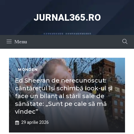
Sari
la
JURNAL365.RO
conținut
Menu
MONDEN
Ed Sheeran de nerecunoscut:
cântărețul își schimbă look-ul și
face un bilanț al stării sale de
sănătate: „Sunt pe cale să mă
vindec”
29 aprilie 2026