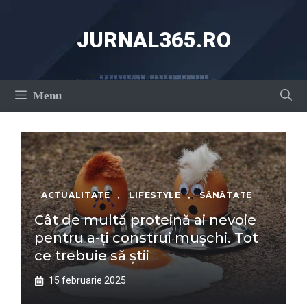
Sari
la
JURNAL365.RO
conținut
Menu
ACTUALITATE
,
LIFESTYLE
,
SĂNĂTATE
Cât de multă proteină ai nevoie
pentru a-ți construi mușchi. Tot
ce trebuie să știi
15 februarie 2025