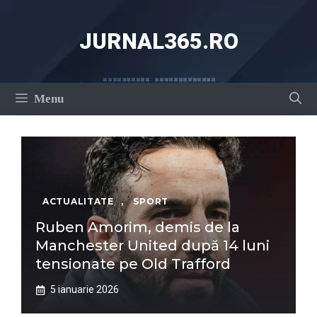
Sari
la
JURNAL365.RO
conținut
Menu
ACTUALITATE
,
SPORT
Ruben Amorim, demis de la
Manchester United după 14 luni
tensionate pe Old Trafford
5 ianuarie 2026