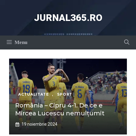
Sari
la
JURNAL365.RO
conținut
Menu
ACTUALITATE
,
SPORT
România – Cipru 4-1. De ce e
Mircea Lucescu nemulțumit
19 noiembrie 2024