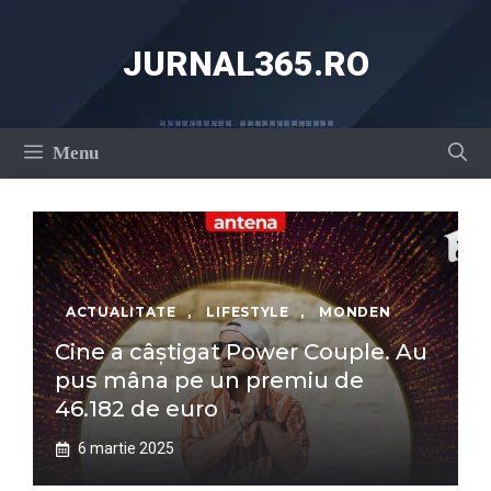
Sari
la
JURNAL365.RO
conținut
Menu
ACTUALITATE
,
LIFESTYLE
,
MONDEN
Cine a câștigat Power Couple. Au
pus mâna pe un premiu de
46.182 de euro
6 martie 2025