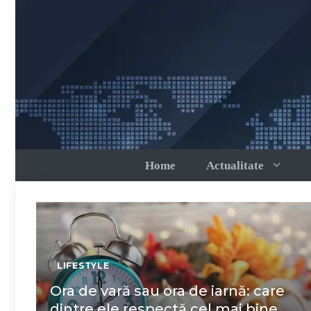
Sari
la
conținut
Home
Actualitate
LIFESTYLE
Ora de vară sau ora de iarnă: care
dintre ele respectă cel mai bine