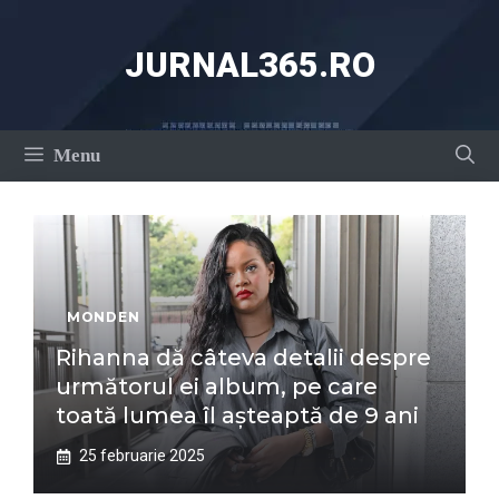
Sari
la
JURNAL365.RO
conținut
Menu
MONDEN
Rihanna dă câteva detalii despre
următorul ei album, pe care
toată lumea îl așteaptă de 9 ani
25 februarie 2025