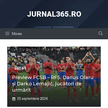
Sari
la
JURNAL365.RO
conținut
Menu
SPORT
Preview FCSB – RFS. Darius Olaru
și Darko Lemajić, jucători de
urmărit
25 septembrie 2024