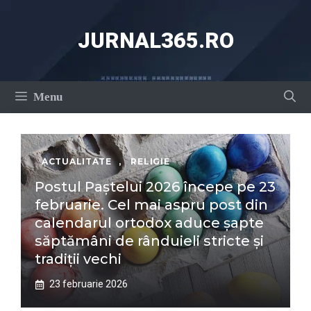
Sari
la
JURNAL365.RO
conținut
Menu
ACTUALITATE
,
RELIGIE
Postul Paștelui 2026 începe pe 23
februarie. Cel mai aspru post din
calendarul ortodox aduce șapte
săptămâni de rânduieli stricte și
tradiții vechi
23 februarie 2026