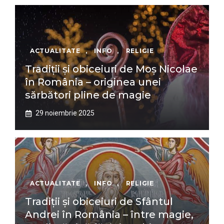
ACTUALITATE
,
INFO
,
RELIGIE
Tradiții și obiceiuri de Moș Nicolae
în România – originea unei
sărbători pline de magie
29 noiembrie 2025
ACTUALITATE
,
INFO
,
RELIGIE
Tradiții și obiceiuri de Sfântul
Andrei în România – între magie,