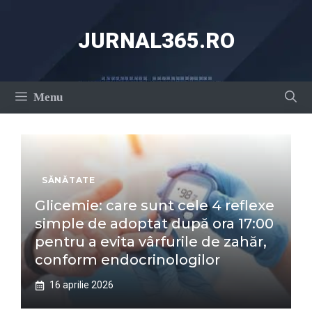
Sari
la
JURNAL365.RO
conținut
Menu
SĂNĂTATE
Glicemie: care sunt cele 4 reflexe
simple de adoptat după ora 17:00
pentru a evita vârfurile de zahăr,
conform endocrinologilor
16 aprilie 2026