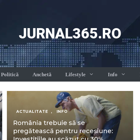
JURNAL365.RO
Politică
Anchetă
Lifestyle
Info
ACTUALITATE
,
INFO
România trebuie să se
pregătească pentru recesiune:
Investițiile au scăzut cu 30%,