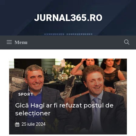
Sari
la
JURNAL365.RO
conținut
Menu
SPORT
Gică Hagi ar fi refuzat postul de
selecționer
25 iulie 2024