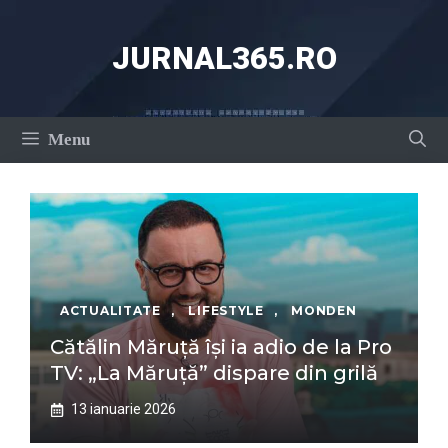
Sari
la
JURNAL365.RO
conținut
Menu
ACTUALITATE
,
LIFESTYLE
,
MONDEN
Cătălin Măruță își ia adio de la Pro
TV: „La Măruță” dispare din grilă
13 ianuarie 2026