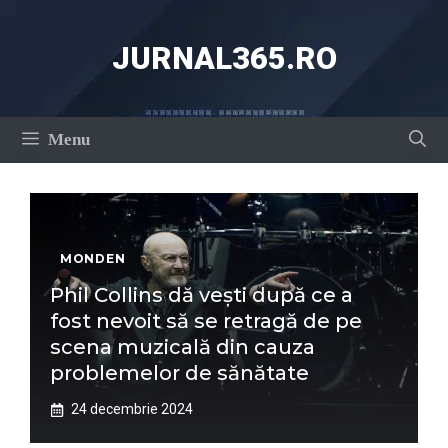
Sari
la
JURNAL365.RO
conținut
Menu
MONDEN
Phil Collins dă vești după ce a
fost nevoit să se retragă de pe
scena muzicală din cauza
problemelor de sănătate
24 decembrie 2024