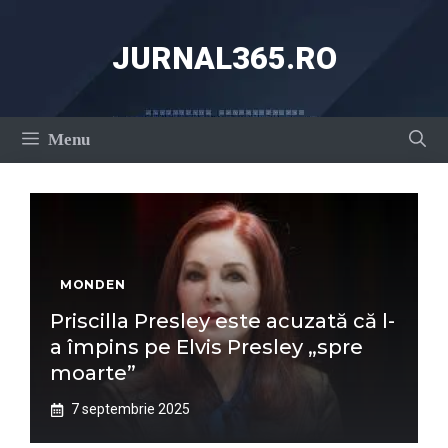
Sari
la
JURNAL365.RO
conținut
Menu
MONDEN
Priscilla Presley este acuzată că l-
a împins pe Elvis Presley „spre
moarte”
7 septembrie 2025