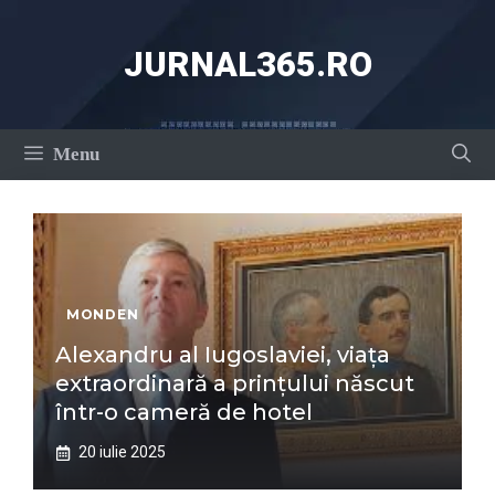
Sari
la
JURNAL365.RO
conținut
Menu
MONDEN
Alexandru al Iugoslaviei, viața
extraordinară a prințului născut
într-o cameră de hotel
20 iulie 2025