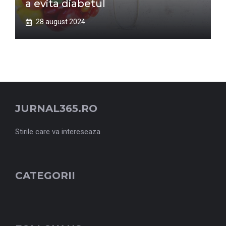
a evita diabetul
28 august 2024
JURNAL365.RO
Stirile care va intereseaza
CATEGORII