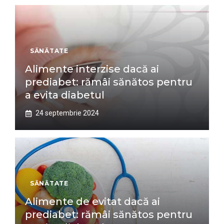
SĂNĂTATE
Alimente interzise dacă ai
prediabet: rămâi sănătos pentru
a evita diabetul
24 septembrie 2024
SĂNĂTATE
Alimente de evitat dacă ai
prediabet: rămâi sănătos pentru