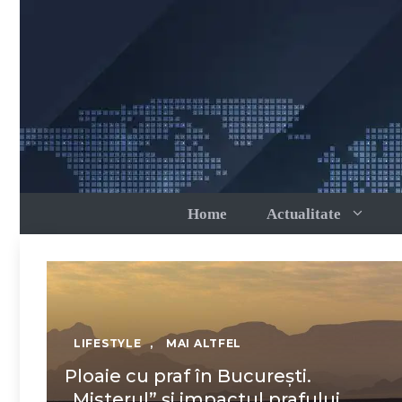
Sari
la
conținut
Home
Actualitate
LIFESTYLE
,
MAI ALTFEL
Ploaie cu praf în București.
„Misterul” și impactul prafului