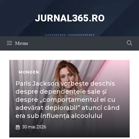
Sari
la
JURNAL365.RO
conținut
Menu
MONDEN
Paris Jackson vorbește deschis
despre dependențele sale și
despre „comportamentul ei cu
adevărat deplorabil” atunci când
era sub influența alcoolului
30 mai 2026