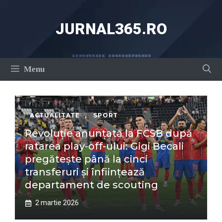
Sari
la
JURNAL365.RO
conținut
Menu
ACTUALITATE
,
SPORT
Revoluție anunțată la FCSB după
ratarea play-off-ului: Gigi Becali
pregătește până la cinci
transferuri și înființează
departament de scouting
2 martie 2026