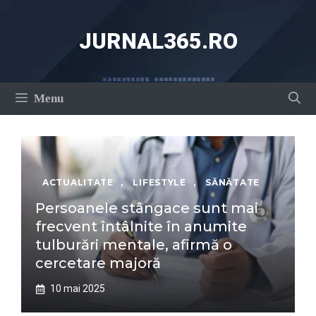
Sari
la
JURNAL365.RO
conținut
Menu
ACTUALITATE
,
LIFESTYLE
,
SĂNĂTATE
Persoanele stângace sunt mai
frecvent întâlnite în anumite
tulburări mentale, afirmă o
cercetare majoră
10 mai 2025