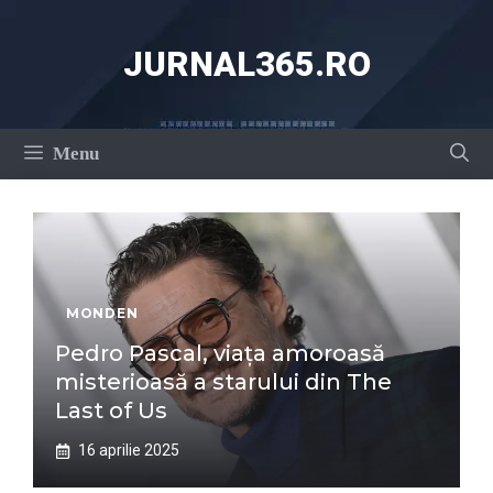
Sari
la
JURNAL365.RO
conținut
Menu
MONDEN
Pedro Pascal, viața amoroasă
misterioasă a starului din The
Last of Us
16 aprilie 2025