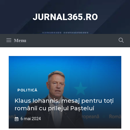
Sari
la
JURNAL365.RO
conținut
Menu
POLITICĂ
Klaus Iohannis, mesaj pentru toți
românii cu prilejul Paștelui
6 mai 2024