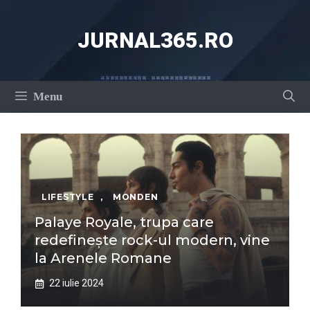
Sari
la
JURNAL365.RO
conținut
Menu
LIFESTYLE
,
MONDEN
Palaye Royale, trupa care
redefinește rock-ul modern, vine
la Arenele Romane
22 iulie 2024