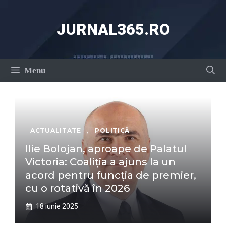
Sari
la
JURNAL365.RO
conținut
Menu
ACTUALITATE
,
POLITICĂ
Ilie Bolojan, aproape de Palatul
Victoria: Coaliția a ajuns la un
acord pentru funcția de premier,
cu o rotativă în 2026
18 iunie 2025