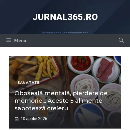
Sari
la
JURNAL365.RO
conținut
Menu
SĂNĂTATE
Oboseală mentală, pierdere de
memorie… Aceste 5 alimente
sabotează creierul
10 aprilie 2026