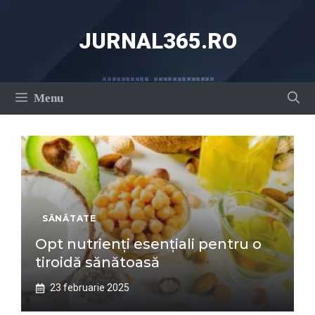
Sari
la
JURNAL365.RO
conținut
Menu
SĂNĂTATE
Opt nutrienți esențiali pentru o
tiroidă sănătoasă
23 februarie 2025