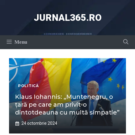
Sari
la
JURNAL365.RO
conținut
Menu
POLITICĂ
Klaus Iohannis: „Muntenegru, o
țară pe care am privit-o
dintotdeauna cu multă simpatie”
24 octombrie 2024