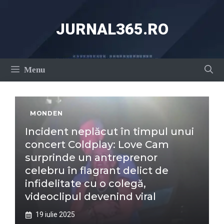
Sari
la
JURNAL365.RO
conținut
Menu
MONDEN
Incident neplăcut în timpul unui
concert Coldplay: Love Cam
surprinde un antreprenor
celebru în flagrant delict de
infidelitate cu o colegă,
videoclipul devenind viral
19 iulie 2025