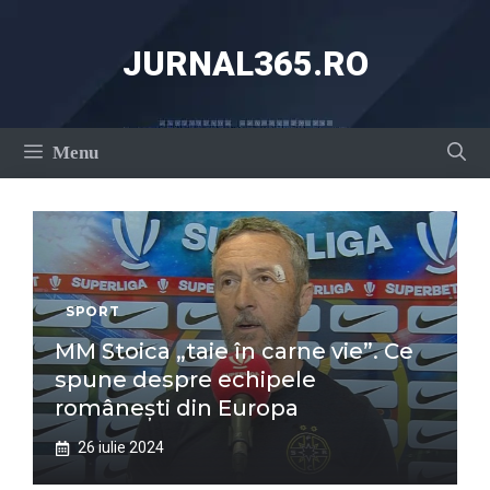
Sari
la
JURNAL365.RO
conținut
Menu
SPORT
MM Stoica „taie în carne vie”. Ce
spune despre echipele
românești din Europa
26 iulie 2024