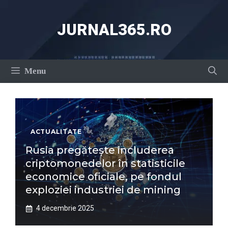
Sari
la
JURNAL365.RO
conținut
Menu
ACTUALITATE
Rusia pregătește includerea
criptomonedelor în statisticile
economice oficiale, pe fondul
exploziei industriei de mining
4 decembrie 2025