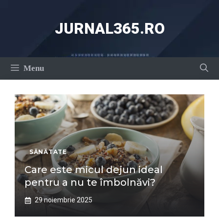
Sari
la
JURNAL365.RO
conținut
Menu
SĂNĂTATE
Care este micul dejun ideal
pentru a nu te îmbolnăvi?
29 noiembrie 2025