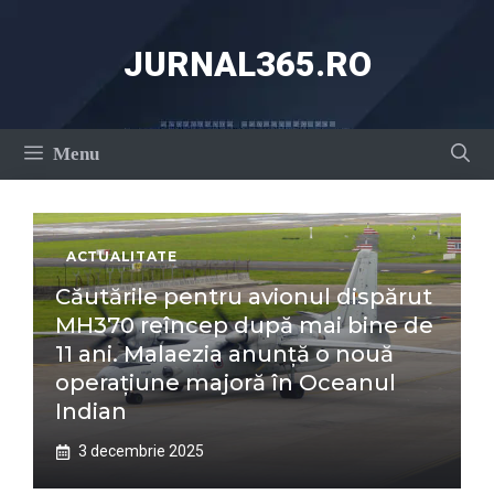
Sari
la
JURNAL365.RO
conținut
Menu
ACTUALITATE
Căutările pentru avionul dispărut
MH370 reîncep după mai bine de
11 ani. Malaezia anunță o nouă
operațiune majoră în Oceanul
Indian
3 decembrie 2025