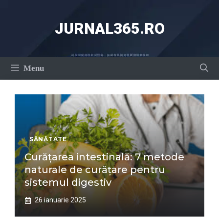
Sari
la
JURNAL365.RO
conținut
Menu
SĂNĂTATE
Curățarea intestinală: 7 metode
naturale de curățare pentru
sistemul digestiv
26 ianuarie 2025