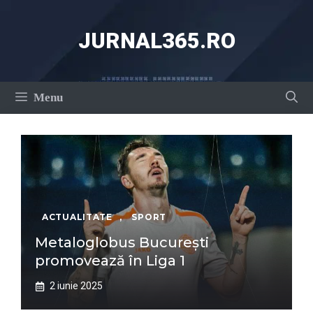
Sari
la
JURNAL365.RO
conținut
Menu
ACTUALITATE
,
SPORT
Metaloglobus București
promovează în Liga 1
2 iunie 2025