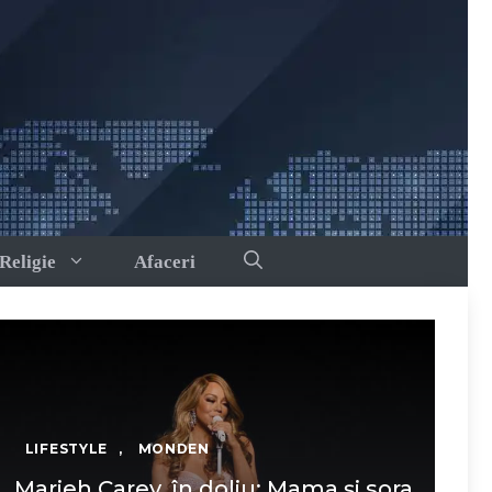
Religie
Afaceri
LIFESTYLE
,
MONDEN
Marieh Carey, în doliu: Mama și sora