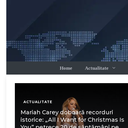
Sari
la
conținut
Home
Actualitate
ACTUALITATE
Mariah Carey doboară recorduri
istorice: „All I Want for Christmas Is
You” petrece 20 de săptămâni pe