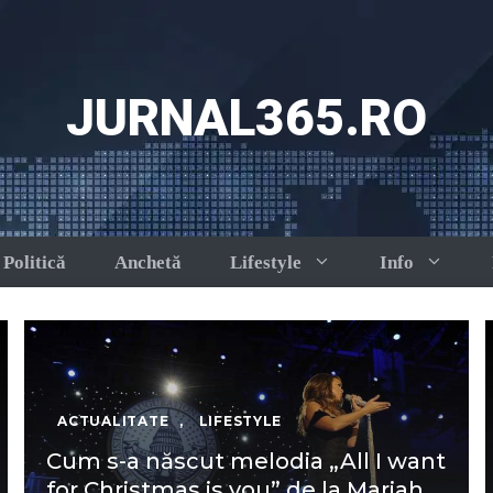
JURNAL365.RO
Politică
Anchetă
Lifestyle
Info
ACTUALITATE
,
LIFESTYLE
Cum s-a născut melodia „All I want
for Christmas is you” de la Mariah