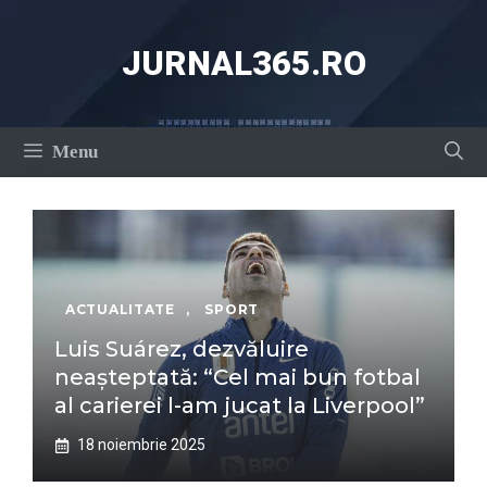
Sari
la
JURNAL365.RO
conținut
Menu
ACTUALITATE
,
SPORT
Luis Suárez, dezvăluire
neașteptată: “Cel mai bun fotbal
al carierei l-am jucat la Liverpool”
18 noiembrie 2025