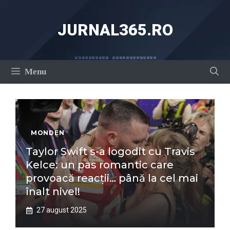
Sari
la
JURNAL365.RO
conținut
Menu
MONDEN
Taylor Swift s-a logodit cu Travis
Kelce: un pas romantic care
provoacă reacții… până la cel mai
înalt nivel!
27 august 2025