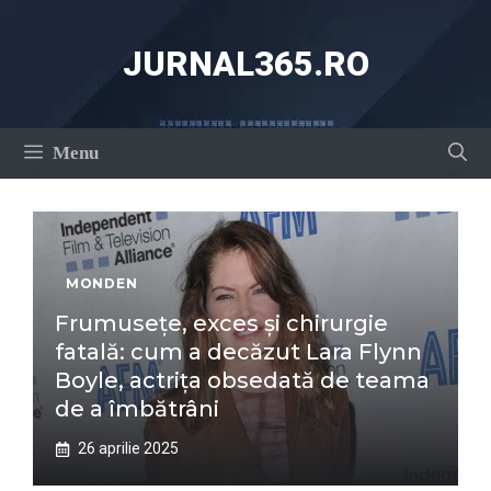
Sari
la
JURNAL365.RO
conținut
Menu
MONDEN
Frumusețe, exces și chirurgie
fatală: cum a decăzut Lara Flynn
Boyle, actrița obsedată de teama
de a îmbătrâni
26 aprilie 2025